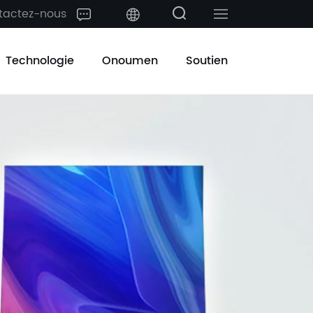
tactez-nous
中文
Technologie
Onoumen
Soutien
English
日本語
한국어
français
Deutsch
Español
русский