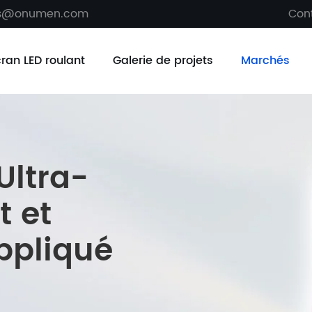
es@onumen.com
Con
cran LED roulant
Galerie de projets
Marchés
Ultra-
t et
ppliqué