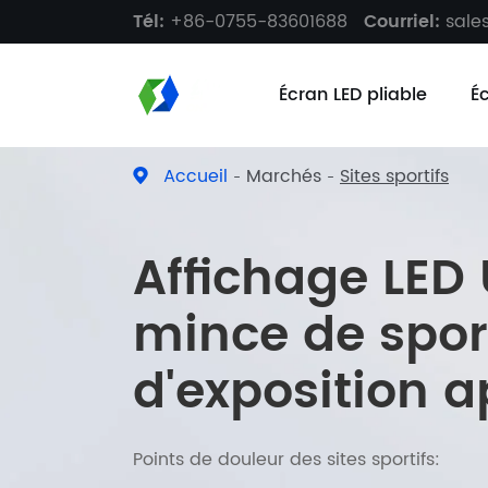
Tél:
+86-0755-83601688
Courriel:
sal
Écran LED pliable
É
Accueil
Marchés
Sites sportifs
Affichage LED 
mince de spor
d'exposition a
Points de douleur des sites sportifs: