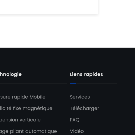
hnologie
Liens rapides
ssure rapide Mobile
Services
licité fixe magnétique
Télécharger
pension verticale
FAQ
age pliant automatique
Vidéo