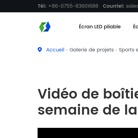
Tél:
+86-0755-83601688
Courriel:
sal
Écran LED pliable
É
Accueil
Galerie de projets
Sports 
Vidéo de boîti
semaine de la