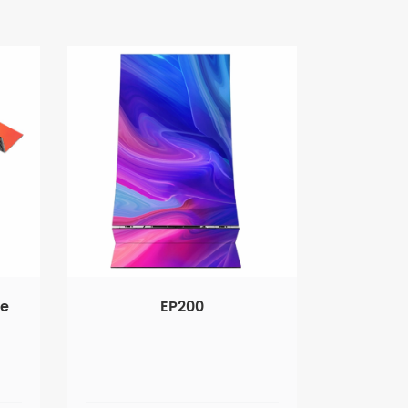
ue
EP200