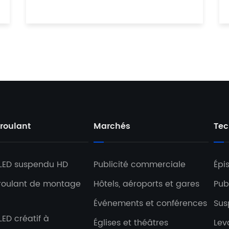
 roulant
Marchés
Tec
 LED suspendu HD
Publicité commerciale
Épi
 roulant de montage
Hôtels, aéroports et gares
Pub
Événements et conférences
Sus
LED créatif à
Églises et théâtres
Lev