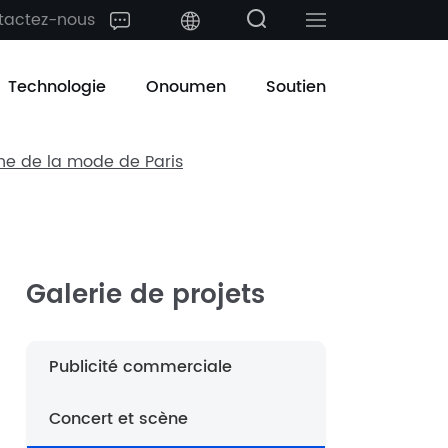
tactez-nous
中文
Technologie
Onoumen
Soutien
English
ine de la mode de Paris
日本語
한국어
français
Galerie de projets
Deutsch
Publicité commerciale
Español
Concert et scène
русский